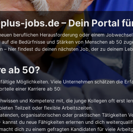
lus-jobs.de – Dein Portal fü
r neuen beruflichen Herausforderung oder einem Jobwechse
ll auf die Bedürfnisse und Stärken von Menschen ab 50 zuges
iten – hier findest du deinen nächsten Job, der zu deinem Le
re ab 50?
lfältige Möglichkeiten. Viele Unternehmen schätzen die Erf
rteile einer Karriere ab 50:
hwissen und Kompetenz mit, die junge Kollegen oft erst le
ieten Teilzeit oder flexible Arbeitszeiten.
atenden, organisatorischen oder praktischen Tätigkeiten 
kannst du neue Fähigkeiten erlernen und dich weiterqualifi
acht dich zu einem gefragten Kandidaten für viele Arbeitg