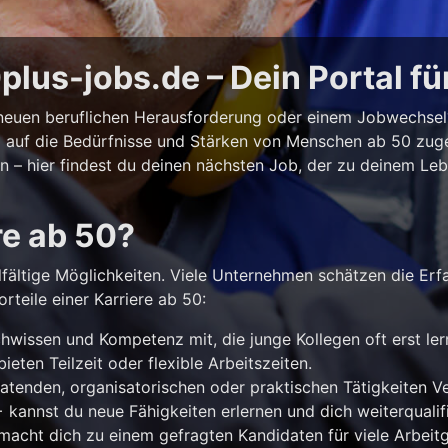
lus-jobs.de – Dein Portal fü
r neuen beruflichen Herausforderung oder einem Jobwechse
ll auf die Bedürfnisse und Stärken von Menschen ab 50 zuges
iten – hier findest du deinen nächsten Job, der zu deinem Le
re ab 50?
lfältige Möglichkeiten. Viele Unternehmen schätzen die Erf
rteile einer Karriere ab 50:
hwissen und Kompetenz mit, die junge Kollegen oft erst le
ieten Teilzeit oder flexible Arbeitszeiten.
atenden, organisatorischen oder praktischen Tätigkeiten 
kannst du neue Fähigkeiten erlernen und dich weiterqualifi
acht dich zu einem gefragten Kandidaten für viele Arbeitg