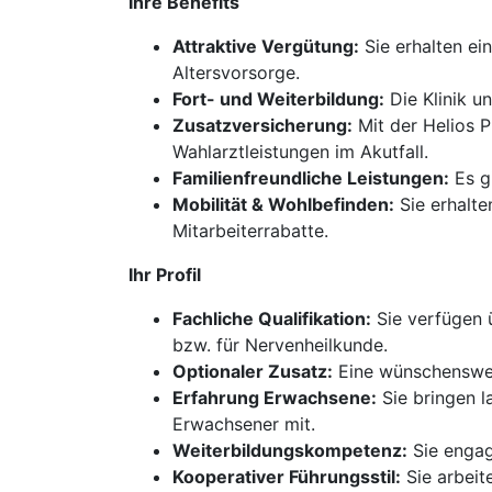
Ihre Benefits
Attraktive Vergütung:
Sie erhalten ein
Altersvorsorge.
Fort- und Weiterbildung:
Die Klinik un
Zusatzversicherung:
Mit der Helios P
Wahlarztleistungen im Akutfall.
Familienfreundliche Leistungen:
Es gi
Mobilität & Wohlbefinden:
Sie erhalte
Mitarbeiterrabatte.
Ihr Profil
Fachliche Qualifikation:
Sie verfügen ü
bzw. für Nervenheilkunde.
Optionaler Zusatz:
Eine wünschenswert
Erfahrung Erwachsene:
Sie bringen l
Erwachsener mit.
Weiterbildungskompetenz:
Sie engag
Kooperativer Führungsstil:
Sie arbeit