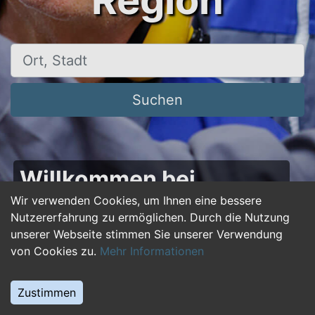
Region
Ort, Stadt
Suchen
Willkommen bei
50plus-jobs.de – Dein
Wir verwenden Cookies, um Ihnen eine bessere
Nutzererfahrung zu ermöglichen. Durch die Nutzung
Portal für Jobs ab 50!
unserer Webseite stimmen Sie unserer Verwendung
von Cookies zu.
Mehr Informationen
Du bist über 50 und suchst nach einer neuen
beruflichen Herausforderung oder einem
Zustimmen
Jobwechsel? Auf
50plus-jobs.de
findest du
zahlreiche Stellenangebote, die speziell auf die