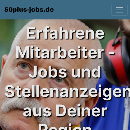
Erfahrene
Mitarbeiter -
Jobs und
Stellenanzeige
aus Deiner