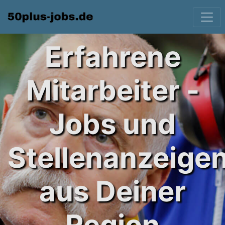
Erfahrene
Mitarbeiter -
Jobs und
Stellenanzeige
aus Deiner