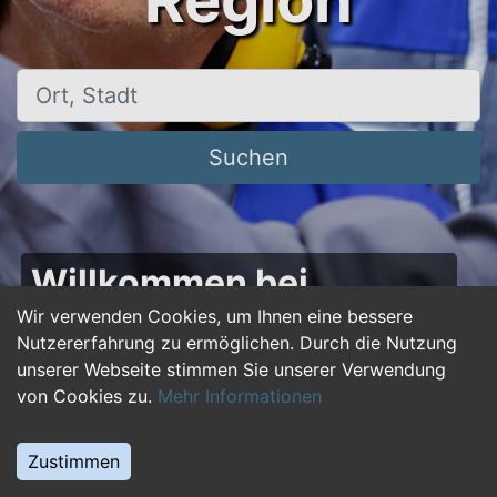
Region
Ort, Stadt
Suchen
Willkommen bei
50plus-jobs.de – Dein
Wir verwenden Cookies, um Ihnen eine bessere
Nutzererfahrung zu ermöglichen. Durch die Nutzung
Portal für Jobs ab 50!
unserer Webseite stimmen Sie unserer Verwendung
von Cookies zu.
Mehr Informationen
Du bist über 50 und suchst nach einer neuen
beruflichen Herausforderung oder einem
Zustimmen
Jobwechsel? Auf
50plus-jobs.de
findest du
zahlreiche Stellenangebote, die speziell auf die