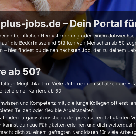
lus-jobs.de – Dein Portal fü
r neuen beruflichen Herausforderung oder einem Jobwechse
ll auf die Bedürfnisse und Stärken von Menschen ab 50 zuges
iten – hier findest du deinen nächsten Job, der zu deinem Le
re ab 50?
lfältige Möglichkeiten. Viele Unternehmen schätzen die Erf
rteile einer Karriere ab 50:
hwissen und Kompetenz mit, die junge Kollegen oft erst le
ieten Teilzeit oder flexible Arbeitszeiten.
atenden, organisatorischen oder praktischen Tätigkeiten 
kannst du neue Fähigkeiten erlernen und dich weiterqualifi
acht dich zu einem gefragten Kandidaten für viele Arbeitg