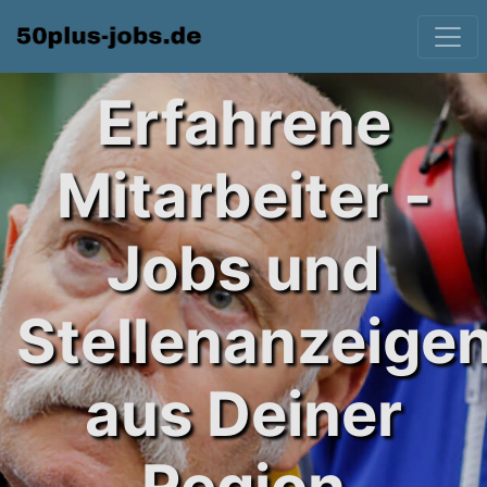
Erfahrene
Mitarbeiter -
Jobs und
Stellenanzeige
aus Deiner