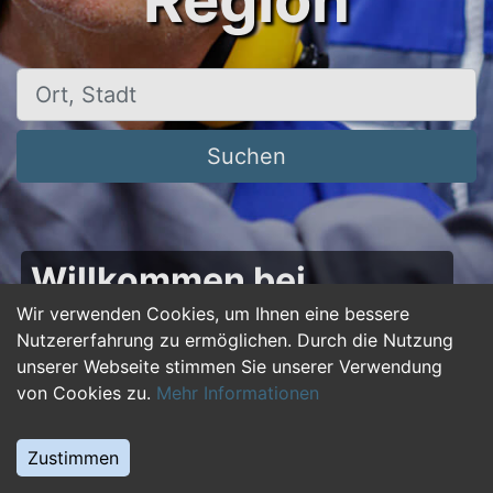
Region
Ort, Stadt
Suchen
Willkommen bei
50plus-jobs.de – Dein
Wir verwenden Cookies, um Ihnen eine bessere
Nutzererfahrung zu ermöglichen. Durch die Nutzung
Portal für Jobs ab 50!
unserer Webseite stimmen Sie unserer Verwendung
von Cookies zu.
Mehr Informationen
Du bist über 50 und suchst nach einer neuen
beruflichen Herausforderung oder einem
Zustimmen
Jobwechsel? Auf
50plus-jobs.de
findest du
zahlreiche Stellenangebote, die speziell auf die