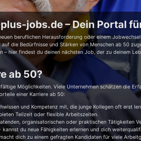
lus-jobs.de – Dein Portal fü
r neuen beruflichen Herausforderung oder einem Jobwechse
ll auf die Bedürfnisse und Stärken von Menschen ab 50 zuges
iten – hier findest du deinen nächsten Job, der zu deinem Le
re ab 50?
lfältige Möglichkeiten. Viele Unternehmen schätzen die Erf
rteile einer Karriere ab 50:
hwissen und Kompetenz mit, die junge Kollegen oft erst le
ieten Teilzeit oder flexible Arbeitszeiten.
atenden, organisatorischen oder praktischen Tätigkeiten 
kannst du neue Fähigkeiten erlernen und dich weiterqualifi
acht dich zu einem gefragten Kandidaten für viele Arbeitg