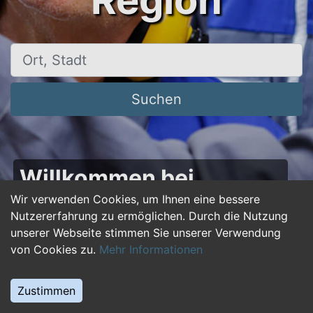
Region
Ort, Stadt
Suchen
Willkommen bei
50plus-jobs.de – Dein
Wir verwenden Cookies, um Ihnen eine bessere
Nutzererfahrung zu ermöglichen. Durch die Nutzung
Portal für Jobs ab 50!
unserer Webseite stimmen Sie unserer Verwendung
von Cookies zu.
Mehr Informationen
Du bist über 50 und suchst nach einer neuen
beruflichen Herausforderung oder einem
Zustimmen
Jobwechsel? Auf
50plus-jobs.de
findest du
zahlreiche Stellenangebote, die speziell auf die