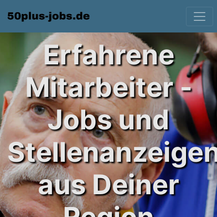
Erfahrene
Mitarbeiter -
Jobs und
Stellenanzeige
aus Deiner