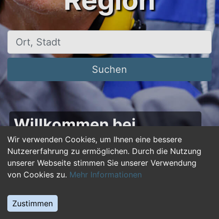
Region
Ort, Stadt
Suchen
Willkommen bei
50plus-jobs.de – Dein
Wir verwenden Cookies, um Ihnen eine bessere
Nutzererfahrung zu ermöglichen. Durch die Nutzung
Portal für Jobs ab 50!
unserer Webseite stimmen Sie unserer Verwendung
von Cookies zu.
Mehr Informationen
Du bist über 50 und suchst nach einer neuen
beruflichen Herausforderung oder einem
Zustimmen
Jobwechsel? Auf
50plus-jobs.de
findest du
zahlreiche Stellenangebote, die speziell auf die