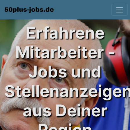
Erfahrene
Mitarbeiter -
Jobs und
Stellenanzeige
aus Deiner