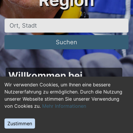
Region
Ort, Stadt
Suchen
Willkommen bei
50plus-jobs.de – Dein
Wir verwenden Cookies, um Ihnen eine bessere
Nutzererfahrung zu ermöglichen. Durch die Nutzung
Portal für Jobs ab 50!
unserer Webseite stimmen Sie unserer Verwendung
von Cookies zu.
Mehr Informationen
Du bist über 50 und suchst nach einer neuen
beruflichen Herausforderung oder einem
Zustimmen
Jobwechsel? Auf
50plus-jobs.de
findest du
zahlreiche Stellenangebote, die speziell auf die