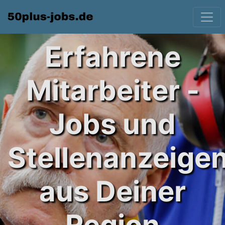
Erfahrene
Mitarbeiter -
Jobs und
Stellenanzeige
aus Deiner