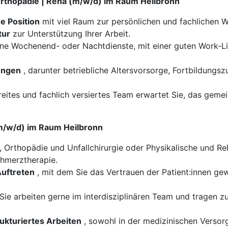
 Orthopädie | Reha (m/w/d) im Raum Heilbronn
e Position
mit viel Raum zur persönlichen und fachlichen W
tur
zur Unterstützung Ihrer Arbeit.
e Wochenend- oder Nachtdienste, mit einer guten Work-Life
tungen
, darunter betriebliche Altersvorsorge, Fortbildungsz
ereites und fachlich versiertes Team erwartet Sie, das gem
 (m/w/d) im Raum Heilbronn
 Orthopädie und Unfallchirurgie oder Physikalische und Reha
chmerztherapie.
uftreten
, mit dem Sie das Vertrauen der Patient:innen gew
Sie arbeiten gerne im interdisziplinären Team und tragen zu
kturiertes Arbeiten
, sowohl in der medizinischen Versor