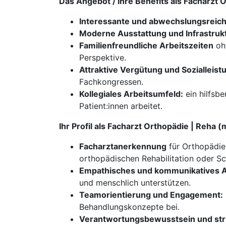
Das Angebot / Ihre Benefits als Facharzt
Interessante und abwechslungsreich
Moderne Ausstattung und Infrastruk
Familienfreundliche Arbeitszeiten
ohn
Perspektive.
Attraktive Vergütung und Sozialleis
Fachkongressen.
Kollegiales Arbeitsumfeld:
ein hilfsb
Patient:innen arbeitet.
Ihr Profil als Facharzt Orthopädie | Reha
Facharztanerkennung
für Orthopädie,
orthopädischen Rehabilitation oder S
Empathisches und kommunikatives A
und menschlich unterstützen.
Teamorientierung und Engagement:
Behandlungskonzepte bei.
Verantwortungsbewusstsein und stru