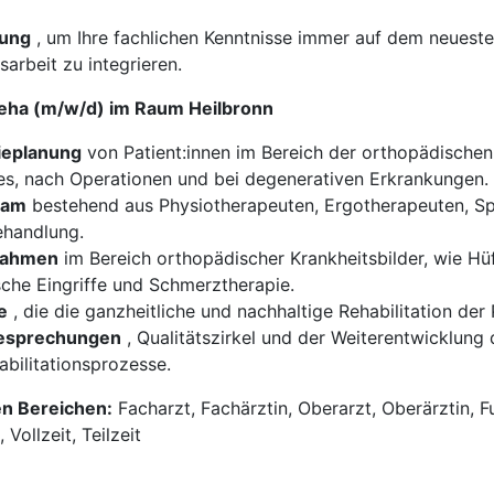
dung
, um Ihre fachlichen Kenntnisse immer auf dem neueste
sarbeit zu integrieren.
Reha (m/w/d) im Raum Heilbronn
ieplanung
von Patient:innen im Bereich der orthopädischen 
, nach Operationen und bei degenerativen Erkrankungen.
eam
bestehend aus Physiotherapeuten, Ergotherapeuten, Sp
ehandlung.
ßnahmen
im Bereich orthopädischer Krankheitsbilder, wie Hüft
che Eingriffe und Schmerztherapie.
e
, die die ganzheitliche und nachhaltige Rehabilitation der 
lbesprechungen
, Qualitätszirkel und der Weiterentwicklun
abilitationsprozesse.
en Bereichen:
Facharzt, Fachärztin, Oberarzt, Oberärztin, F
Vollzeit, Teilzeit