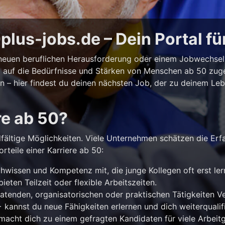
lus-jobs.de – Dein Portal fü
r neuen beruflichen Herausforderung oder einem Jobwechse
ll auf die Bedürfnisse und Stärken von Menschen ab 50 zuges
iten – hier findest du deinen nächsten Job, der zu deinem Le
re ab 50?
lfältige Möglichkeiten. Viele Unternehmen schätzen die Erf
rteile einer Karriere ab 50:
hwissen und Kompetenz mit, die junge Kollegen oft erst le
ieten Teilzeit oder flexible Arbeitszeiten.
atenden, organisatorischen oder praktischen Tätigkeiten 
kannst du neue Fähigkeiten erlernen und dich weiterqualifi
acht dich zu einem gefragten Kandidaten für viele Arbeitg