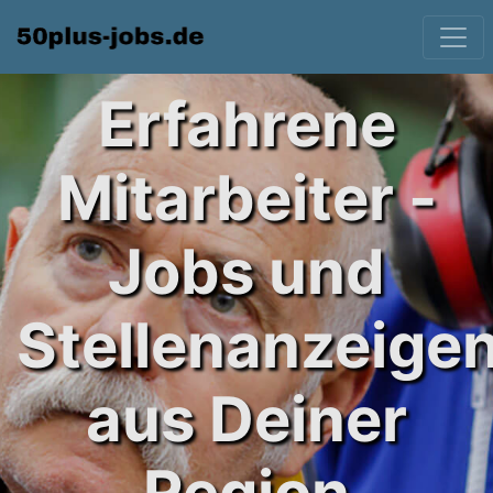
Erfahrene
Mitarbeiter -
Jobs und
Stellenanzeige
aus Deiner