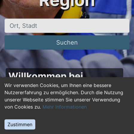
Region
Ort, Stadt
Suchen
Willkommen bei
50plus-jobs.de – Dein
Wir verwenden Cookies, um Ihnen eine bessere
Nutzererfahrung zu ermöglichen. Durch die Nutzung
Portal für Jobs ab 50!
unserer Webseite stimmen Sie unserer Verwendung
von Cookies zu.
Mehr Informationen
Du bist über 50 und suchst nach einer neuen
beruflichen Herausforderung oder einem
Zustimmen
Jobwechsel? Auf
50plus-jobs.de
findest du
zahlreiche Stellenangebote, die speziell auf die