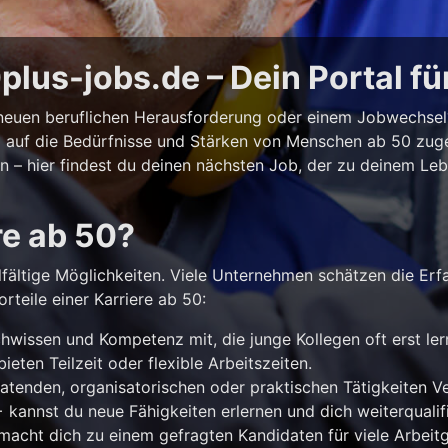
lus-jobs.de – Dein Portal fü
r neuen beruflichen Herausforderung oder einem Jobwechse
ll auf die Bedürfnisse und Stärken von Menschen ab 50 zuges
iten – hier findest du deinen nächsten Job, der zu deinem Le
re ab 50?
lfältige Möglichkeiten. Viele Unternehmen schätzen die Erf
rteile einer Karriere ab 50:
hwissen und Kompetenz mit, die junge Kollegen oft erst le
ieten Teilzeit oder flexible Arbeitszeiten.
atenden, organisatorischen oder praktischen Tätigkeiten 
kannst du neue Fähigkeiten erlernen und dich weiterqualifi
acht dich zu einem gefragten Kandidaten für viele Arbeitg