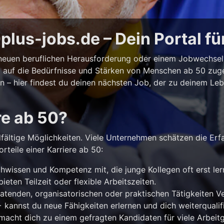
lus-jobs.de – Dein Portal fü
r neuen beruflichen Herausforderung oder einem Jobwechse
ll auf die Bedürfnisse und Stärken von Menschen ab 50 zuges
iten – hier findest du deinen nächsten Job, der zu deinem Le
re ab 50?
lfältige Möglichkeiten. Viele Unternehmen schätzen die Erf
rteile einer Karriere ab 50:
hwissen und Kompetenz mit, die junge Kollegen oft erst le
ieten Teilzeit oder flexible Arbeitszeiten.
atenden, organisatorischen oder praktischen Tätigkeiten 
kannst du neue Fähigkeiten erlernen und dich weiterqualifi
acht dich zu einem gefragten Kandidaten für viele Arbeitg