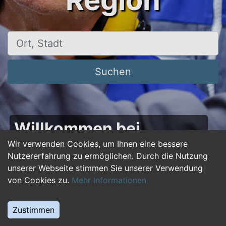
Region
Ort, Stadt
Suchen
Willkommen bei
50plus-jobs.de – Dein
Wir verwenden Cookies, um Ihnen eine bessere
Nutzererfahrung zu ermöglichen. Durch die Nutzung
Portal für Jobs ab 50!
unserer Webseite stimmen Sie unserer Verwendung
von Cookies zu.
Mehr Informationen
Du bist über 50 und suchst nach einer neuen
beruflichen Herausforderung oder einem
Zustimmen
Jobwechsel? Auf
50plus-jobs.de
findest du
zahlreiche Stellenangebote, die speziell auf die