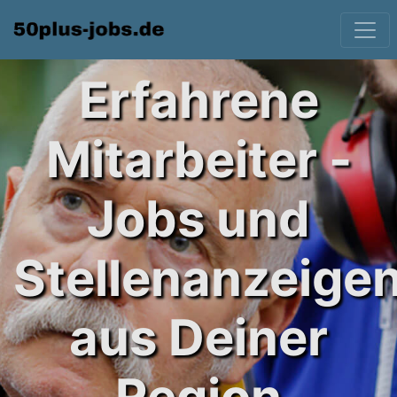
Erfahrene
Mitarbeiter -
Jobs und
Stellenanzeige
aus Deiner