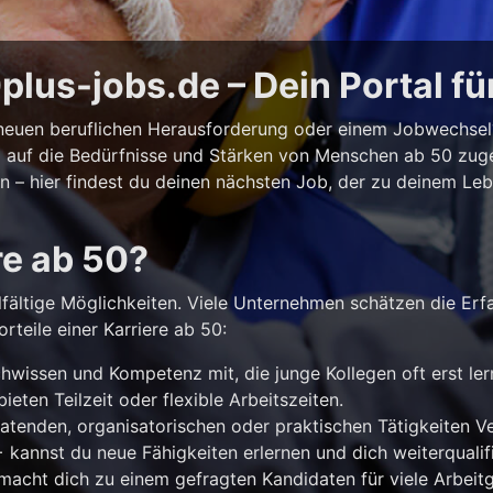
lus-jobs.de – Dein Portal fü
r neuen beruflichen Herausforderung oder einem Jobwechse
ll auf die Bedürfnisse und Stärken von Menschen ab 50 zuges
iten – hier findest du deinen nächsten Job, der zu deinem Le
re ab 50?
lfältige Möglichkeiten. Viele Unternehmen schätzen die Erf
rteile einer Karriere ab 50:
hwissen und Kompetenz mit, die junge Kollegen oft erst le
ieten Teilzeit oder flexible Arbeitszeiten.
atenden, organisatorischen oder praktischen Tätigkeiten 
kannst du neue Fähigkeiten erlernen und dich weiterqualifi
acht dich zu einem gefragten Kandidaten für viele Arbeitg