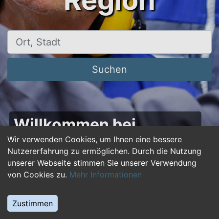
Region
Ort, Stadt
Suchen
Willkommen bei
50plus-jobs.de – Dein
Wir verwenden Cookies, um Ihnen eine bessere
Nutzererfahrung zu ermöglichen. Durch die Nutzung
Portal für Jobs ab 50!
unserer Webseite stimmen Sie unserer Verwendung
von Cookies zu.
Mehr Informationen
Du bist über 50 und suchst nach einer neuen
beruflichen Herausforderung oder einem
Zustimmen
Jobwechsel? Auf
50plus-jobs.de
findest du
zahlreiche Stellenangebote, die speziell auf die