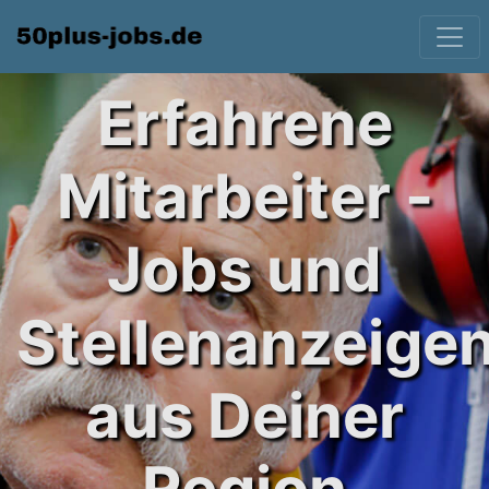
Erfahrene
Mitarbeiter -
Jobs und
Stellenanzeige
aus Deiner