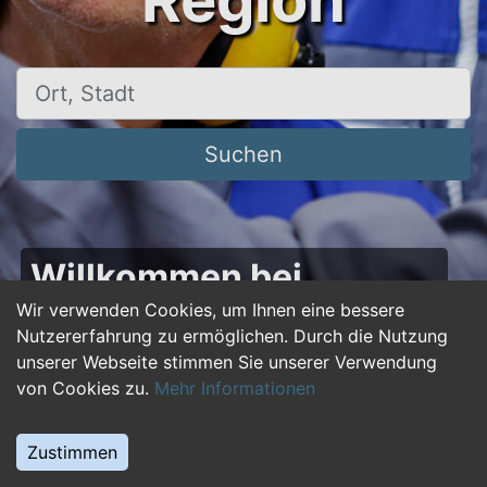
Region
Ort, Stadt
Suchen
Willkommen bei
50plus-jobs.de – Dein
Wir verwenden Cookies, um Ihnen eine bessere
Nutzererfahrung zu ermöglichen. Durch die Nutzung
Portal für Jobs ab 50!
unserer Webseite stimmen Sie unserer Verwendung
von Cookies zu.
Mehr Informationen
Du bist über 50 und suchst nach einer neuen
beruflichen Herausforderung oder einem
Zustimmen
Jobwechsel? Auf
50plus-jobs.de
findest du
zahlreiche Stellenangebote, die speziell auf die