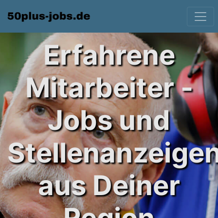
Erfahrene
Mitarbeiter -
Jobs und
Stellenanzeige
aus Deiner