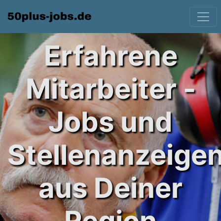
Erfahrene
Mitarbeiter -
Jobs und
Stellenanzeige
aus Deiner