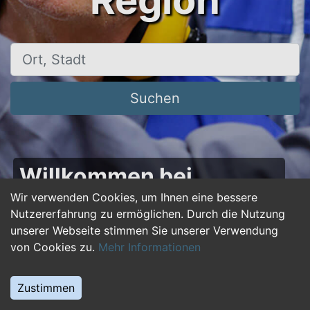
Region
Ort, Stadt
Suchen
Willkommen bei
50plus-jobs.de – Dein
Wir verwenden Cookies, um Ihnen eine bessere
Nutzererfahrung zu ermöglichen. Durch die Nutzung
Portal für Jobs ab 50!
unserer Webseite stimmen Sie unserer Verwendung
von Cookies zu.
Mehr Informationen
Du bist über 50 und suchst nach einer neuen
beruflichen Herausforderung oder einem
Zustimmen
Jobwechsel? Auf
50plus-jobs.de
findest du
zahlreiche Stellenangebote, die speziell auf die