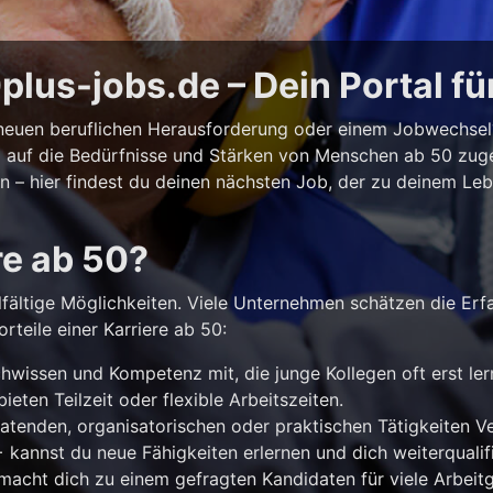
lus-jobs.de – Dein Portal fü
r neuen beruflichen Herausforderung oder einem Jobwechse
ll auf die Bedürfnisse und Stärken von Menschen ab 50 zuges
iten – hier findest du deinen nächsten Job, der zu deinem Le
re ab 50?
lfältige Möglichkeiten. Viele Unternehmen schätzen die Erf
rteile einer Karriere ab 50:
hwissen und Kompetenz mit, die junge Kollegen oft erst le
ieten Teilzeit oder flexible Arbeitszeiten.
atenden, organisatorischen oder praktischen Tätigkeiten 
kannst du neue Fähigkeiten erlernen und dich weiterqualifi
acht dich zu einem gefragten Kandidaten für viele Arbeitg