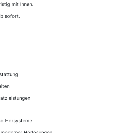
stig mit Ihnen.
b sofort.
stattung
iten
satzleistungen
nd Hörsysteme
 moderner Hörlösungen