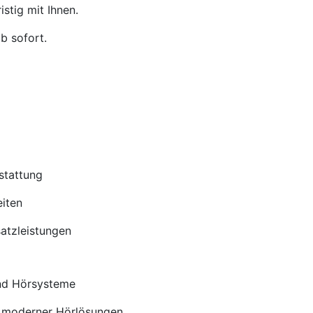
stig mit Ihnen.
b sofort.
stattung
iten
satzleistungen
nd Hörsysteme
 moderner Hörlösungen