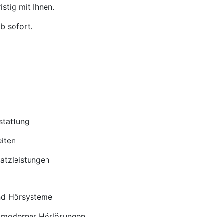
stig mit Ihnen.
b sofort.
stattung
iten
satzleistungen
nd Hörsysteme
 moderner Hörlösungen