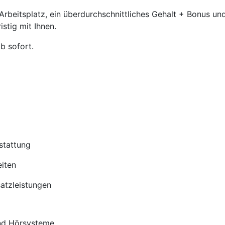
beitsplatz, ein überdurchschnittliches Gehalt + Bonus und
stig mit Ihnen.
b sofort.
stattung
iten
satzleistungen
nd Hörsysteme