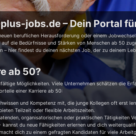
lus-jobs.de – Dein Portal fü
r neuen beruflichen Herausforderung oder einem Jobwechse
ll auf die Bedürfnisse und Stärken von Menschen ab 50 zuges
iten – hier findest du deinen nächsten Job, der zu deinem Le
re ab 50?
lfältige Möglichkeiten. Viele Unternehmen schätzen die Erf
rteile einer Karriere ab 50:
hwissen und Kompetenz mit, die junge Kollegen oft erst le
ieten Teilzeit oder flexible Arbeitszeiten.
atenden, organisatorischen oder praktischen Tätigkeiten 
kannst du neue Fähigkeiten erlernen und dich weiterqualifi
acht dich zu einem gefragten Kandidaten für viele Arbeitg