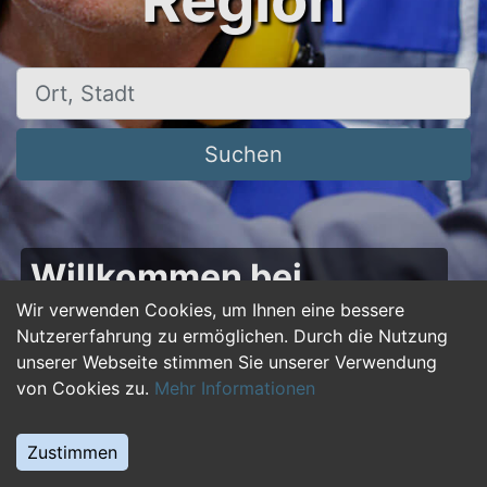
Region
Ort, Stadt
Suchen
Willkommen bei
50plus-jobs.de – Dein
Wir verwenden Cookies, um Ihnen eine bessere
Nutzererfahrung zu ermöglichen. Durch die Nutzung
Portal für Jobs ab 50!
unserer Webseite stimmen Sie unserer Verwendung
von Cookies zu.
Mehr Informationen
Du bist über 50 und suchst nach einer neuen
beruflichen Herausforderung oder einem
Zustimmen
Jobwechsel? Auf
50plus-jobs.de
findest du
zahlreiche Stellenangebote, die speziell auf die