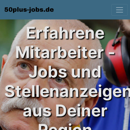
Erfahrene
Mitarbeiter -
Jobs und
Stellenanzeige
aus Deiner