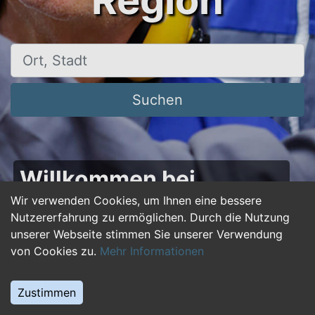
Region
Ort, Stadt
Suchen
Willkommen bei
50plus-jobs.de – Dein
Wir verwenden Cookies, um Ihnen eine bessere
Nutzererfahrung zu ermöglichen. Durch die Nutzung
Portal für Jobs ab 50!
unserer Webseite stimmen Sie unserer Verwendung
von Cookies zu.
Mehr Informationen
Du bist über 50 und suchst nach einer neuen
beruflichen Herausforderung oder einem
Zustimmen
Jobwechsel? Auf
50plus-jobs.de
findest du
zahlreiche Stellenangebote, die speziell auf die