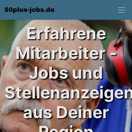
Erfahrene
Mitarbeiter -
Jobs und
Stellenanzeige
aus Deiner