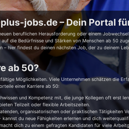
lus-jobs.de – Dein Portal fü
r neuen beruflichen Herausforderung oder einem Jobwechse
ll auf die Bedürfnisse und Stärken von Menschen ab 50 zuges
iten – hier findest du deinen nächsten Job, der zu deinem Le
re ab 50?
lfältige Möglichkeiten. Viele Unternehmen schätzen die Erf
rteile einer Karriere ab 50:
hwissen und Kompetenz mit, die junge Kollegen oft erst le
ieten Teilzeit oder flexible Arbeitszeiten.
atenden, organisatorischen oder praktischen Tätigkeiten 
kannst du neue Fähigkeiten erlernen und dich weiterqualifi
acht dich zu einem gefragten Kandidaten für viele Arbeitg