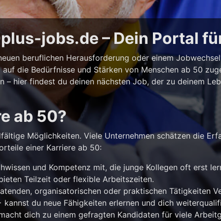
lus-jobs.de – Dein Portal fü
r neuen beruflichen Herausforderung oder einem Jobwechse
ll auf die Bedürfnisse und Stärken von Menschen ab 50 zuges
iten – hier findest du deinen nächsten Job, der zu deinem Le
re ab 50?
lfältige Möglichkeiten. Viele Unternehmen schätzen die Erf
rteile einer Karriere ab 50:
hwissen und Kompetenz mit, die junge Kollegen oft erst le
ieten Teilzeit oder flexible Arbeitszeiten.
atenden, organisatorischen oder praktischen Tätigkeiten 
kannst du neue Fähigkeiten erlernen und dich weiterqualifi
acht dich zu einem gefragten Kandidaten für viele Arbeitg