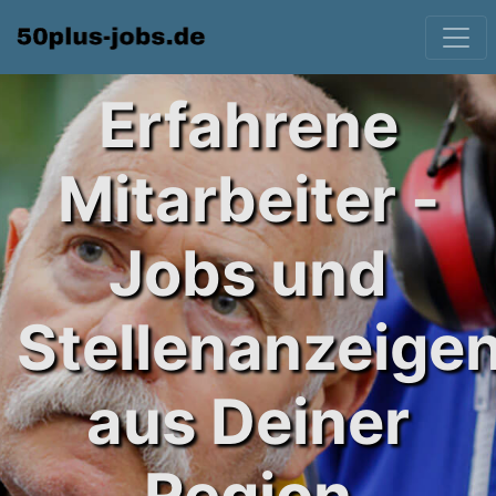
Erfahrene
Mitarbeiter -
Jobs und
Stellenanzeige
aus Deiner