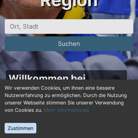
Region
Ort, Stadt
Suchen
Willkommen bei
50plus-jobs.de – Dein
Wir verwenden Cookies, um Ihnen eine bessere
Nutzererfahrung zu ermöglichen. Durch die Nutzung
Portal für Jobs ab 50!
unserer Webseite stimmen Sie unserer Verwendung
von Cookies zu.
Mehr Informationen
Du bist über 50 und suchst nach einer neuen
beruflichen Herausforderung oder einem
Zustimmen
Jobwechsel? Auf
50plus-jobs.de
findest du
zahlreiche Stellenangebote, die speziell auf die