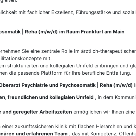
gleiten.
lichkeit mit fachlicher Exzellenz, Führungsstärke und sozia
hosomatik | Reha (m/w/d) im Raum Frankfurt am Main
ernehmen Sie eine zentrale Rolle im ärztlich-therapeutisch
litationskonzepte mit.
nem strukturierten und kollegialen Umfeld einbringen und g
nen die passende Plattform für Ihre berufliche Entfaltung.
r Oberarzt Psychiatrie und Psychosomatik | Reha (m/w/d)
en, freundlichen und kollegialen Umfeld
, in dem Kommuni
e und geregelter Arbeitszeiten
ermöglichen wir Ihnen eine 
 einer zukunftssicheren Klinik mit flachen Hierarchien un
plinären und erfahrenen Team
, das mit Kompetenz, Offenh