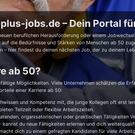
lus-jobs.de – Dein Portal fü
r neuen beruflichen Herausforderung oder einem Jobwechse
ll auf die Bedürfnisse und Stärken von Menschen ab 50 zuges
iten – hier findest du deinen nächsten Job, der zu deinem Le
re ab 50?
lfältige Möglichkeiten. Viele Unternehmen schätzen die Erf
rteile einer Karriere ab 50:
hwissen und Kompetenz mit, die junge Kollegen oft erst le
ieten Teilzeit oder flexible Arbeitszeiten.
atenden, organisatorischen oder praktischen Tätigkeiten 
kannst du neue Fähigkeiten erlernen und dich weiterqualifi
acht dich zu einem gefragten Kandidaten für viele Arbeitg