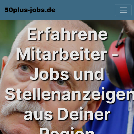
Erfahrene
Mitarbeiter -
Jobs und
Stellenanzeige
aus Deiner