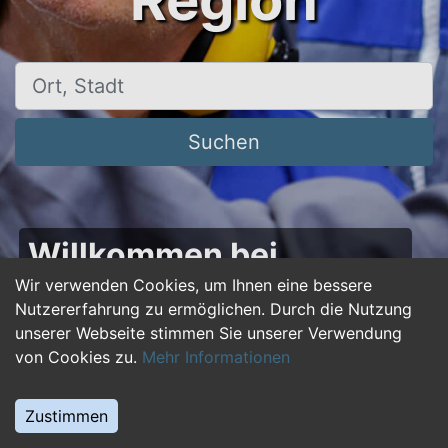
Region
Ort, Stadt
Suchen
Willkommen bei
50plus-jobs.de – Dein
Wir verwenden Cookies, um Ihnen eine bessere
Nutzererfahrung zu ermöglichen. Durch die Nutzung
Portal für Jobs ab 50!
unserer Webseite stimmen Sie unserer Verwendung
von Cookies zu.
Mehr Informationen
Du bist über 50 und suchst nach einer neuen
beruflichen Herausforderung oder einem
Zustimmen
Jobwechsel? Auf
50plus-jobs.de
findest du
zahlreiche Stellenangebote, die speziell auf die