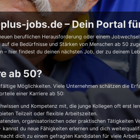
lus-jobs.de – Dein Portal fü
r neuen beruflichen Herausforderung oder einem Jobwechse
ll auf die Bedürfnisse und Stärken von Menschen ab 50 zuges
iten – hier findest du deinen nächsten Job, der zu deinem Le
re ab 50?
lfältige Möglichkeiten. Viele Unternehmen schätzen die Erf
rteile einer Karriere ab 50:
hwissen und Kompetenz mit, die junge Kollegen oft erst le
ieten Teilzeit oder flexible Arbeitszeiten.
atenden, organisatorischen oder praktischen Tätigkeiten 
kannst du neue Fähigkeiten erlernen und dich weiterqualifi
acht dich zu einem gefragten Kandidaten für viele Arbeitg