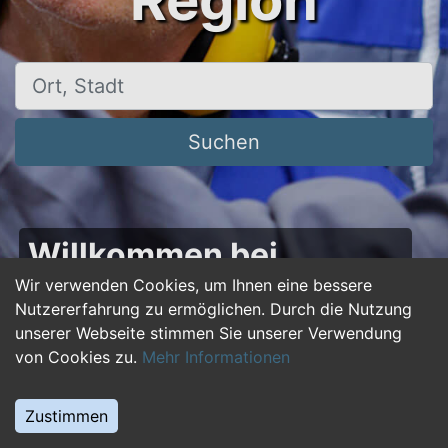
Region
Ort, Stadt
Suchen
Willkommen bei
50plus-jobs.de – Dein
Wir verwenden Cookies, um Ihnen eine bessere
Nutzererfahrung zu ermöglichen. Durch die Nutzung
Portal für Jobs ab 50!
unserer Webseite stimmen Sie unserer Verwendung
von Cookies zu.
Mehr Informationen
Du bist über 50 und suchst nach einer neuen
beruflichen Herausforderung oder einem
Zustimmen
Jobwechsel? Auf
50plus-jobs.de
findest du
zahlreiche Stellenangebote, die speziell auf die