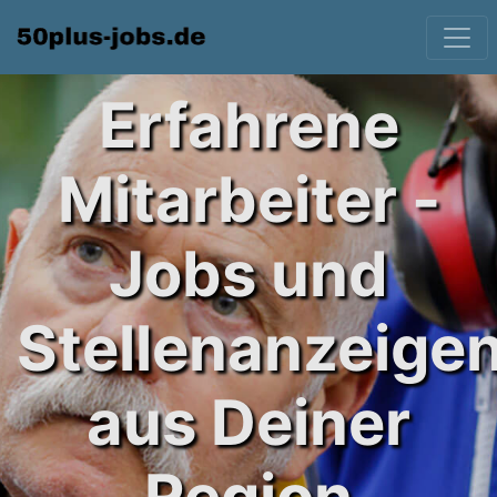
Erfahrene
Mitarbeiter -
Jobs und
Stellenanzeige
aus Deiner