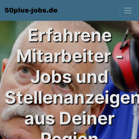
Erfahrene
Mitarbeiter -
Jobs und
Stellenanzeige
aus Deiner