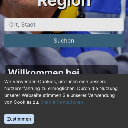
Region
Ort, Stadt
Suchen
Willkommen bei
50plus-jobs.de – Dein
Wir verwenden Cookies, um Ihnen eine bessere
Nutzererfahrung zu ermöglichen. Durch die Nutzung
Portal für Jobs ab 50!
unserer Webseite stimmen Sie unserer Verwendung
von Cookies zu.
Mehr Informationen
Du bist über 50 und suchst nach einer neuen
beruflichen Herausforderung oder einem
Zustimmen
Jobwechsel? Auf
50plus-jobs.de
findest du
zahlreiche Stellenangebote, die speziell auf die