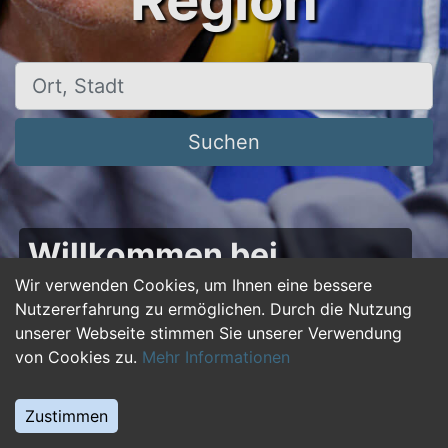
Region
Ort, Stadt
Suchen
Willkommen bei
50plus-jobs.de – Dein
Wir verwenden Cookies, um Ihnen eine bessere
Nutzererfahrung zu ermöglichen. Durch die Nutzung
Portal für Jobs ab 50!
unserer Webseite stimmen Sie unserer Verwendung
von Cookies zu.
Mehr Informationen
Du bist über 50 und suchst nach einer neuen
beruflichen Herausforderung oder einem
Zustimmen
Jobwechsel? Auf
50plus-jobs.de
findest du
zahlreiche Stellenangebote, die speziell auf die