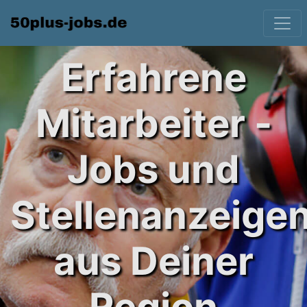
Erfahrene
Mitarbeiter -
Jobs und
Stellenanzeige
aus Deiner