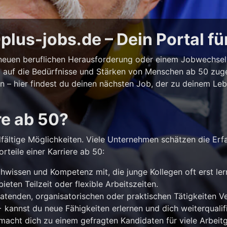
lus-jobs.de – Dein Portal fü
r neuen beruflichen Herausforderung oder einem Jobwechse
ll auf die Bedürfnisse und Stärken von Menschen ab 50 zuges
iten – hier findest du deinen nächsten Job, der zu deinem Le
re ab 50?
lfältige Möglichkeiten. Viele Unternehmen schätzen die Erf
rteile einer Karriere ab 50:
hwissen und Kompetenz mit, die junge Kollegen oft erst le
ieten Teilzeit oder flexible Arbeitszeiten.
atenden, organisatorischen oder praktischen Tätigkeiten 
kannst du neue Fähigkeiten erlernen und dich weiterqualifi
acht dich zu einem gefragten Kandidaten für viele Arbeitg