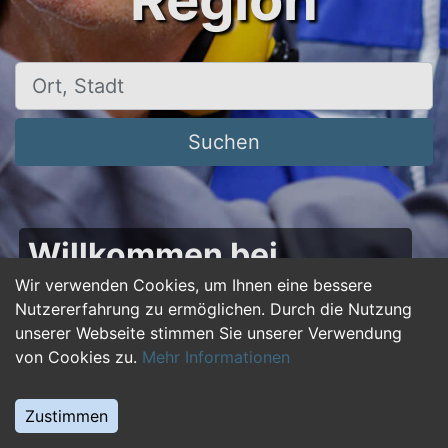
Region
Ort, Stadt
Suchen
Willkommen bei
50plus-jobs.de – Dein
Wir verwenden Cookies, um Ihnen eine bessere
Nutzererfahrung zu ermöglichen. Durch die Nutzung
Portal für Jobs ab 50!
unserer Webseite stimmen Sie unserer Verwendung
von Cookies zu.
Mehr Informationen
Du bist über 50 und suchst nach einer neuen
beruflichen Herausforderung oder einem
Zustimmen
Jobwechsel? Auf
50plus-jobs.de
findest du
zahlreiche Stellenangebote, die speziell auf die