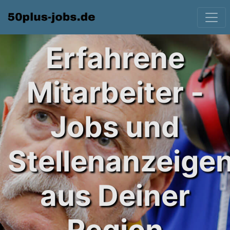
Erfahrene
Mitarbeiter -
Jobs und
Stellenanzeige
aus Deiner