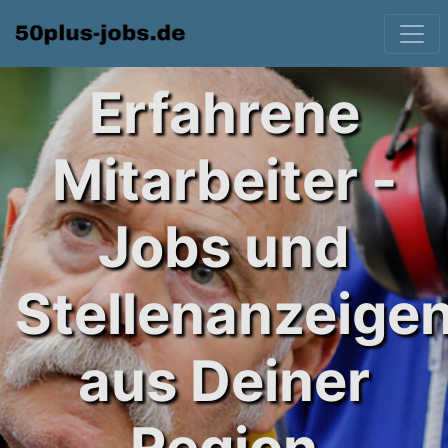
Erfahrene
Mitarbeiter -
Jobs und
Stellenanzeige
aus Deiner