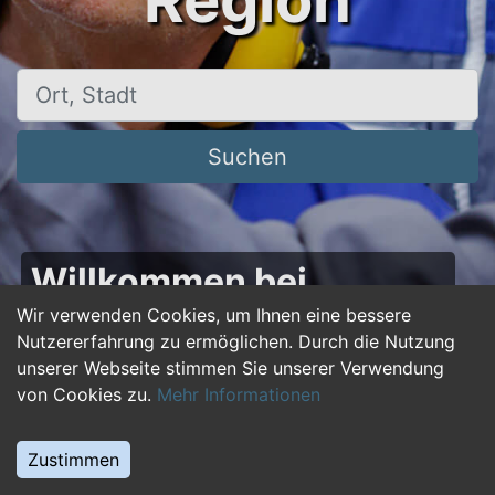
Region
Ort, Stadt
Suchen
Willkommen bei
50plus-jobs.de – Dein
Wir verwenden Cookies, um Ihnen eine bessere
Nutzererfahrung zu ermöglichen. Durch die Nutzung
Portal für Jobs ab 50!
unserer Webseite stimmen Sie unserer Verwendung
von Cookies zu.
Mehr Informationen
Du bist über 50 und suchst nach einer neuen
beruflichen Herausforderung oder einem
Zustimmen
Jobwechsel? Auf
50plus-jobs.de
findest du
zahlreiche Stellenangebote, die speziell auf die