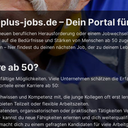
lus-jobs.de – Dein Portal fü
r neuen beruflichen Herausforderung oder einem Jobwechse
ll auf die Bedürfnisse und Stärken von Menschen ab 50 zuges
iten – hier findest du deinen nächsten Job, der zu deinem Le
re ab 50?
lfältige Möglichkeiten. Viele Unternehmen schätzen die Erf
rteile einer Karriere ab 50:
hwissen und Kompetenz mit, die junge Kollegen oft erst le
ieten Teilzeit oder flexible Arbeitszeiten.
atenden, organisatorischen oder praktischen Tätigkeiten 
kannst du neue Fähigkeiten erlernen und dich weiterqualifi
acht dich zu einem gefragten Kandidaten für viele Arbeitg