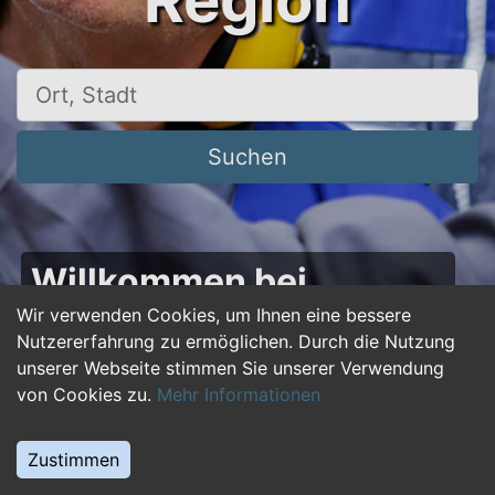
Region
Ort, Stadt
Suchen
Willkommen bei
50plus-jobs.de – Dein
Wir verwenden Cookies, um Ihnen eine bessere
Nutzererfahrung zu ermöglichen. Durch die Nutzung
Portal für Jobs ab 50!
unserer Webseite stimmen Sie unserer Verwendung
von Cookies zu.
Mehr Informationen
Du bist über 50 und suchst nach einer neuen
beruflichen Herausforderung oder einem
Zustimmen
Jobwechsel? Auf
50plus-jobs.de
findest du
zahlreiche Stellenangebote, die speziell auf die