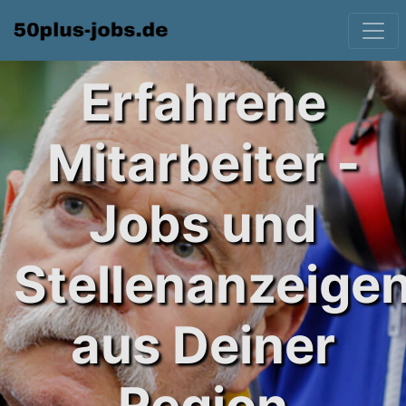
Erfahrene
Mitarbeiter -
Jobs und
Stellenanzeige
aus Deiner