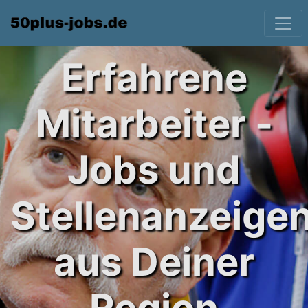
Erfahrene
Mitarbeiter -
Jobs und
Stellenanzeige
aus Deiner