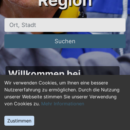
Region
Ort, Stadt
Suchen
Willkommen bei
50plus-jobs.de – Dein
Wir verwenden Cookies, um Ihnen eine bessere
Nutzererfahrung zu ermöglichen. Durch die Nutzung
Portal für Jobs ab 50!
unserer Webseite stimmen Sie unserer Verwendung
von Cookies zu.
Mehr Informationen
Du bist über 50 und suchst nach einer neuen
beruflichen Herausforderung oder einem
Zustimmen
Jobwechsel? Auf
50plus-jobs.de
findest du
zahlreiche Stellenangebote, die speziell auf die