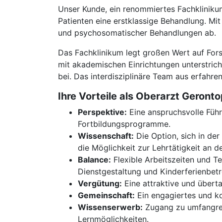
Unser Kunde, ein renommiertes Fachklinikum
Patienten eine erstklassige Behandlung. Mit
und psychosomatischer Behandlungen ab.
Das Fachklinikum legt großen Wert auf For
mit akademischen Einrichtungen unterstric
bei. Das interdisziplinäre Team aus erfahr
Ihre Vorteile als Oberarzt Geront
Perspektive:
Eine anspruchsvolle Führ
Fortbildungsprogramme.
Wissenschaft:
Die Option, sich in de
die Möglichkeit zur Lehrtätigkeit an d
Balance:
Flexible Arbeitszeiten und Te
Dienstgestaltung und Kinderferienbet
Vergütung:
Eine attraktive und überta
Gemeinschaft:
Ein engagiertes und kol
Wissenserwerb:
Zugang zu umfangreic
Lernmöglichkeiten.