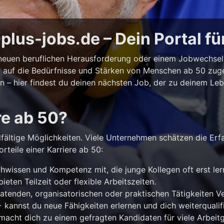
lus-jobs.de – Dein Portal fü
r neuen beruflichen Herausforderung oder einem Jobwechse
ll auf die Bedürfnisse und Stärken von Menschen ab 50 zuges
iten – hier findest du deinen nächsten Job, der zu deinem Le
re ab 50?
lfältige Möglichkeiten. Viele Unternehmen schätzen die Erf
rteile einer Karriere ab 50:
hwissen und Kompetenz mit, die junge Kollegen oft erst le
ieten Teilzeit oder flexible Arbeitszeiten.
atenden, organisatorischen oder praktischen Tätigkeiten 
kannst du neue Fähigkeiten erlernen und dich weiterqualifi
acht dich zu einem gefragten Kandidaten für viele Arbeitg