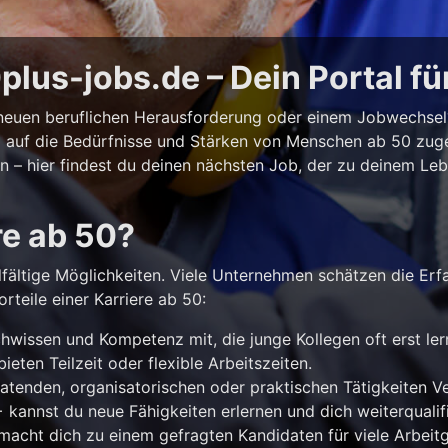
lus-jobs.de – Dein Portal fü
r neuen beruflichen Herausforderung oder einem Jobwechse
ll auf die Bedürfnisse und Stärken von Menschen ab 50 zuges
iten – hier findest du deinen nächsten Job, der zu deinem Le
re ab 50?
lfältige Möglichkeiten. Viele Unternehmen schätzen die Erf
rteile einer Karriere ab 50:
hwissen und Kompetenz mit, die junge Kollegen oft erst le
ieten Teilzeit oder flexible Arbeitszeiten.
atenden, organisatorischen oder praktischen Tätigkeiten 
kannst du neue Fähigkeiten erlernen und dich weiterqualifi
acht dich zu einem gefragten Kandidaten für viele Arbeitg