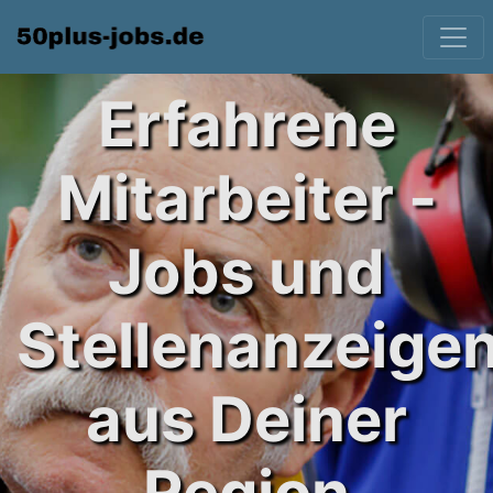
Erfahrene
Mitarbeiter -
Jobs und
Stellenanzeige
aus Deiner