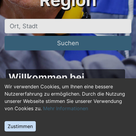
Region
Ort, Stadt
Suchen
Willkommen bei
50plus-jobs.de – Dein
Wir verwenden Cookies, um Ihnen eine bessere
Nutzererfahrung zu ermöglichen. Durch die Nutzung
Portal für Jobs ab 50!
unserer Webseite stimmen Sie unserer Verwendung
von Cookies zu.
Mehr Informationen
Du bist über 50 und suchst nach einer neuen
beruflichen Herausforderung oder einem
Zustimmen
Jobwechsel? Auf
50plus-jobs.de
findest du
zahlreiche Stellenangebote, die speziell auf die